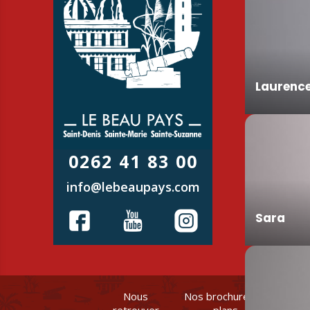
Laurenc
0262 41 83 00
info@lebeaupays.com
Sara
Nous
Nos brochures et
retrouver
plans
en