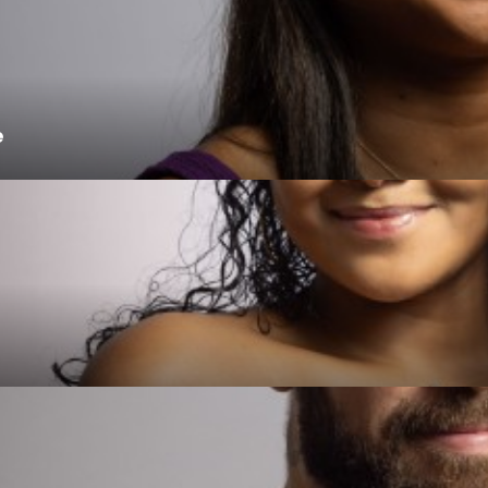
e
Politique
Politique de
Politique d'uti
vironnementale
confidentialité
cooki