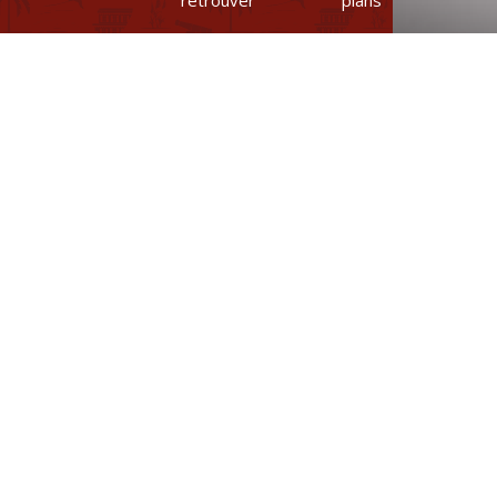
Alexand
Romane
Vanessa