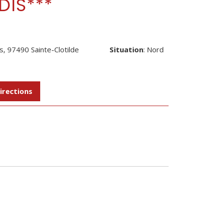
DIS***
s, 97490 Sainte-Clotilde
Situation
: Nord
irections