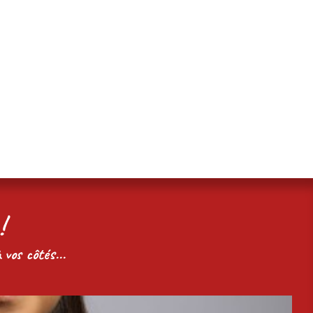
!
 vos côtés...