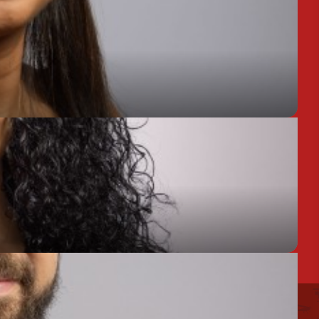
Chargée de Mission Produits / Evénementiels
lisation des
Mentions
Plan du
Conseillère en séjour
es
légales
site