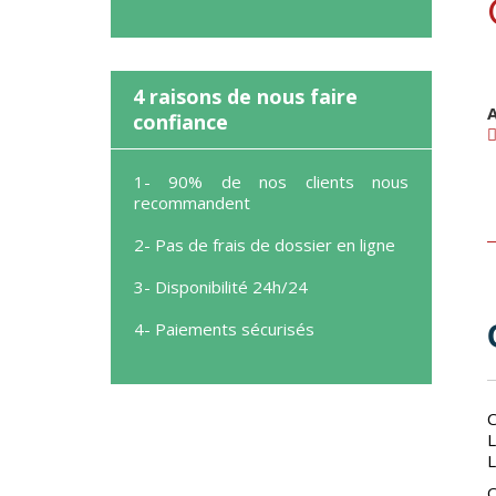
4 raisons de nous faire
confiance
1- 90% de nos clients nous
recommandent
2- Pas de frais de dossier en ligne
3- Disponibilité 24h/24
4- Paiements sécurisés
C
L
L