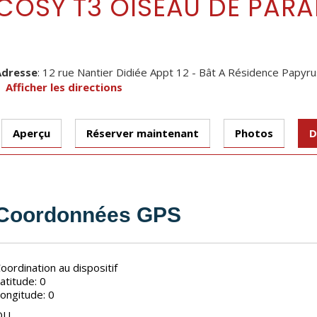
COSY T3 OISEAU DE PARA
Adresse
: 12 rue Nantier Didiée Appt 12 - Bât A Résidence Papyru
Afficher les directions
Aperçu
Réserver maintenant
Photos
D
Coordonnées GPS
oordination au dispositif
atitude: 0
ongitude: 0
OU