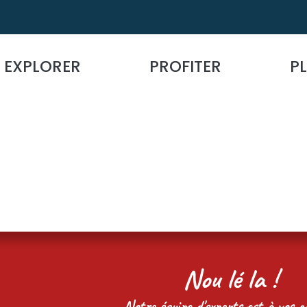
EXPLORER
PROFITER
PL
Nou lé la !
Notre équipe d'experts est à vos cô