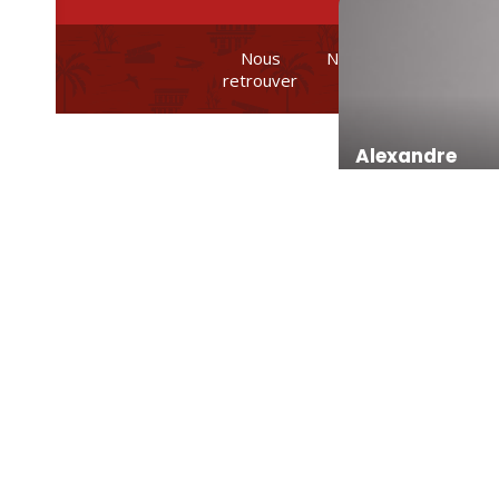
Nous
Nos brochures et
retrouver
plans
Alexandre
Romane