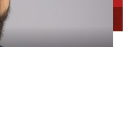
ation des
Mentions
Plan du
Conseillère en séjour
légales
site
Conseiller en séjour
Chargée de Mission Qualité et Labellisation