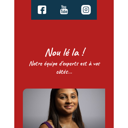
Nou lé la !
Notre équipe d'experts est à vos
côtés...