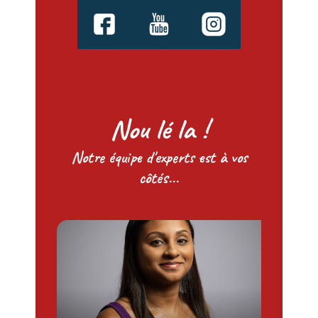
Nou lé la !
Notre équipe d'experts est à vos
côtés...