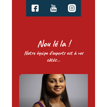
Nou lé la !
Notre équipe d'experts est à vos
côtés...