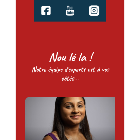
Nou lé la !
Notre équipe d'experts est à vos
côtés...