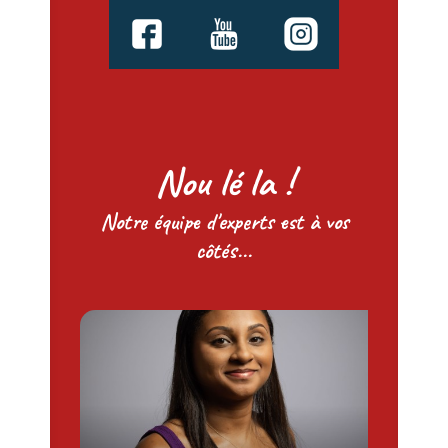
Nou lé la !
Notre équipe d'experts est à vos
côtés...