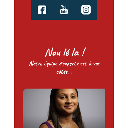
Nou lé la !
Notre équipe d'experts est à vos
côtés...