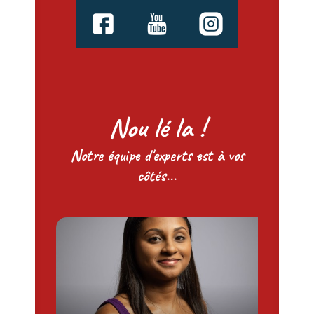
Nou lé la !
Notre équipe d'experts est à vos
côtés...