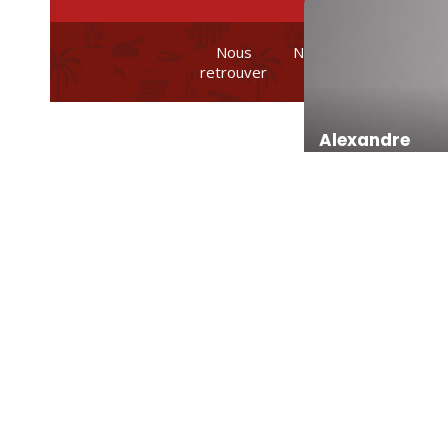
Nous
Nos brochures et
retrouver
plans
Alexandre
Romane