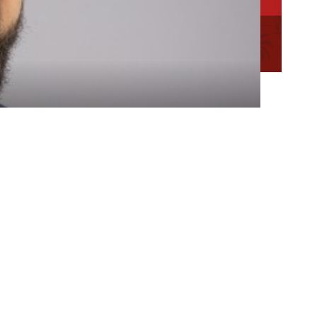
ation des
Mentions
Plan du
Conseillère en séjour
légales
site
Conseiller en séjour
Chargée de Mission Qualité et Labellisation