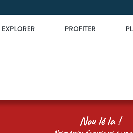
EXPLORER
PROFITER
PL
Nou lé la !
Notre équipe d'experts est à vos cô