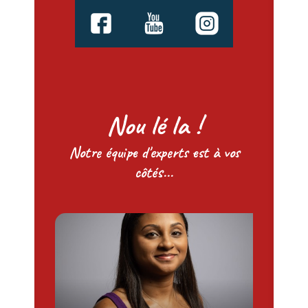
Nou lé la !
Notre équipe d'experts est à vos
côtés...