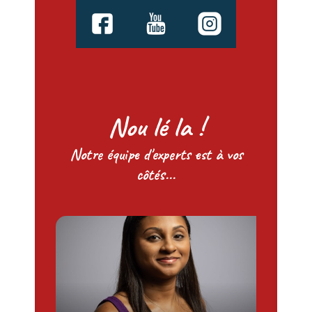
Nou lé la !
Notre équipe d'experts est à vos
côtés...