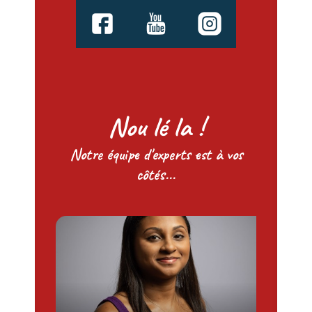
Nou lé la !
Notre équipe d'experts est à vos
côtés...