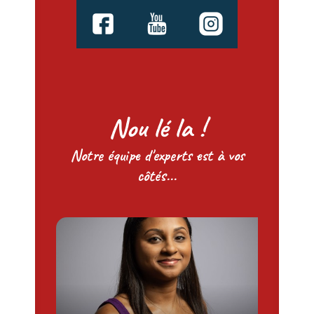
Nou lé la !
Notre équipe d'experts est à vos
côtés...