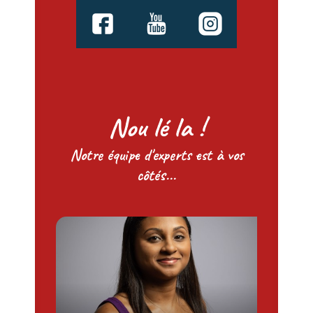
Nou lé la !
Notre équipe d'experts est à vos
côtés...