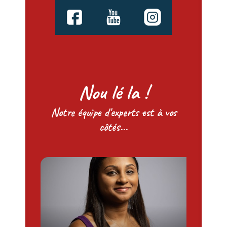
Nou lé la !
Notre équipe d'experts est à vos
côtés...