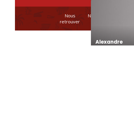
Nous
Nos brochures et
retrouver
plans
Alexandre
Romane