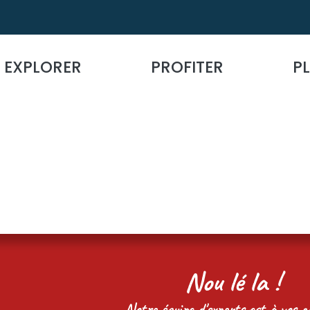
EXPLORER
PROFITER
PL
Nou lé la !
Notre équipe d'experts est à vos cô