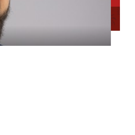
ation des
Mentions
Plan du
Conseillère en séjour
légales
site
Conseiller en séjour
Chargée de Mission Qualité et Labellisation