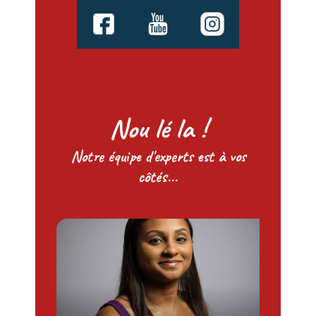
Nou lé la !
Notre équipe d'experts est à vos
côtés...