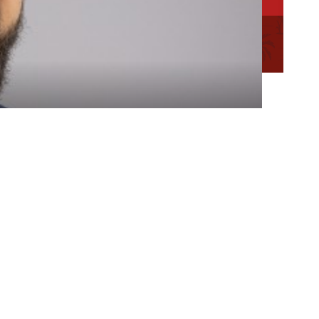
ation des
Mentions
Plan du
Conseillère en séjour
légales
site
Conseiller en séjour
Chargée de Mission Qualité et Labellisation