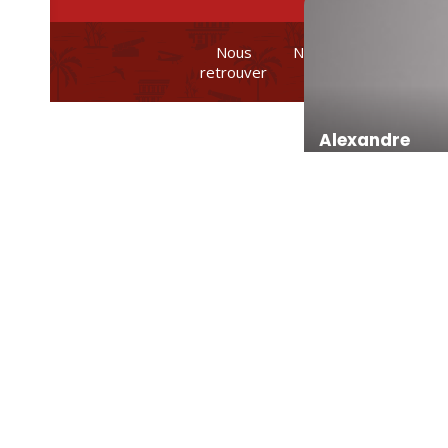
Nous
Nos brochures et
retrouver
plans
Alexandre
Romane