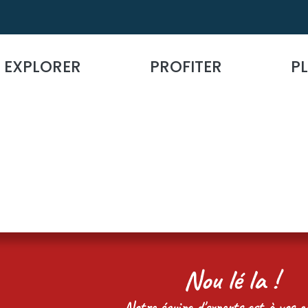
EXPLORER
PROFITER
PL
Nou lé la !
Notre équipe d'experts est à vos cô