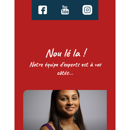
Nou lé la !
Notre équipe d'experts est à vos
côtés...