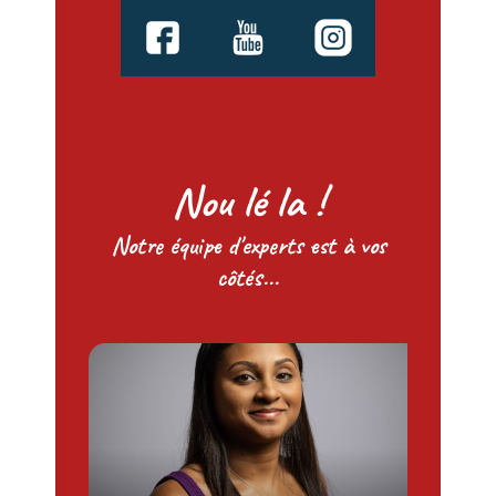
Nou lé la !
Notre équipe d'experts est à vos
côtés...