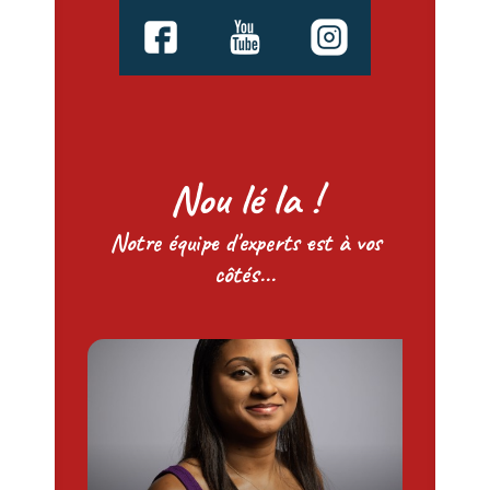
Nou lé la !
Notre équipe d'experts est à vos
côtés...