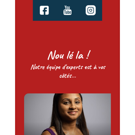
Nou lé la !
Notre équipe d'experts est à vos
côtés...