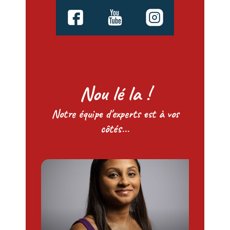
Nou lé la !
Notre équipe d'experts est à vos
côtés...