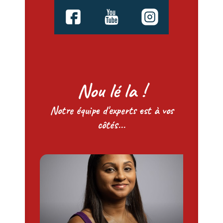
Nou lé la !
Notre équipe d'experts est à vos
côtés...