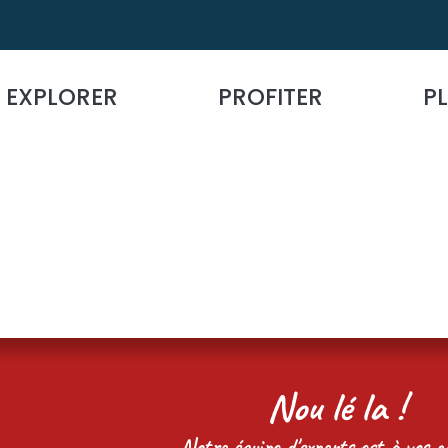
EXPLORER
PROFITER
PL
Nou lé la !
Notre équipe d'experts est à vos cô