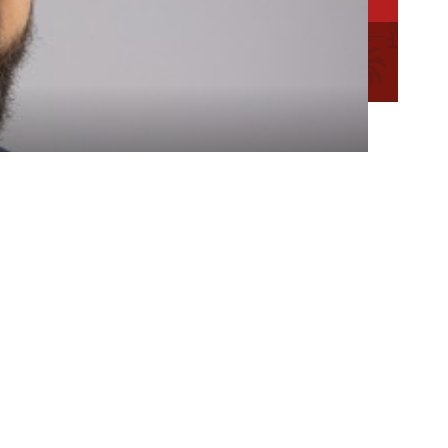
ation des
Mentions
Plan du
Conseillère en séjour
légales
site
Conseiller en séjour
Chargée de Mission Qualité et Labellisation