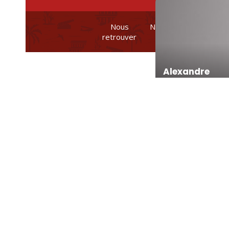
Nous
Nos brochures et
retrouver
plans
Alexandre
Romane