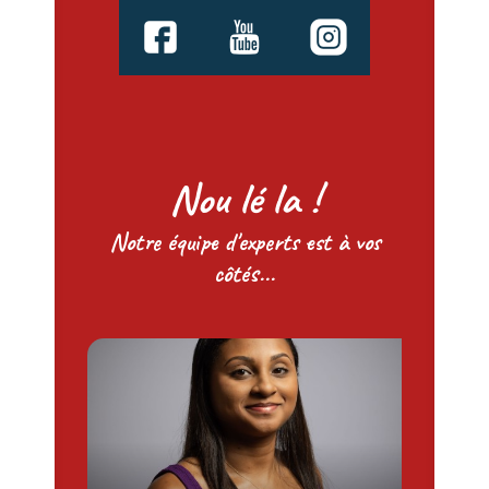
Nou lé la !
Notre équipe d'experts est à vos
côtés...