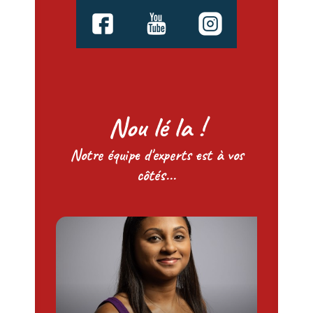
Nou lé la !
Notre équipe d'experts est à vos
côtés...