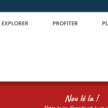
EXPLORER
PROFITER
PL
Nou lé la !
Notre équipe d'experts est à vos cô