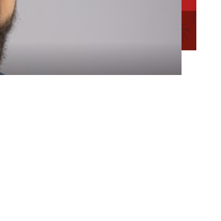
ation des
Mentions
Plan du
Conseillère en séjour
légales
site
Conseiller en séjour
Chargée de Mission Qualité et Labellisation