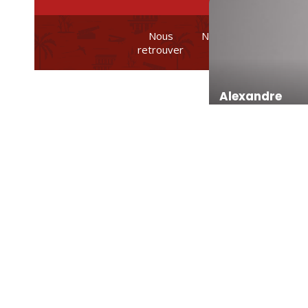
Nous
Nos brochures et
retrouver
plans
Alexandre
Romane