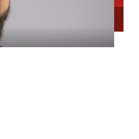
ation des
Mentions
Plan du
Conseillère en séjour
légales
site
Conseiller en séjour
Chargée de Mission Qualité et Labellisation