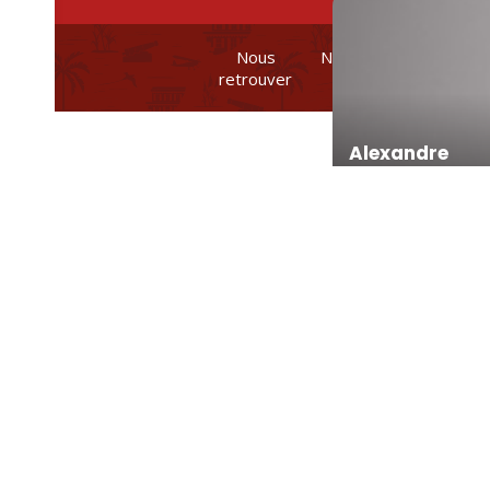
Nous
Nos brochures et
retrouver
plans
Alexandre
Romane