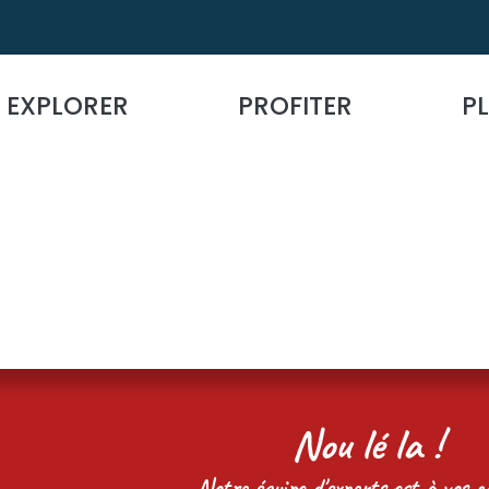
EXPLORER
PROFITER
PL
Nou lé la !
Notre équipe d'experts est à vos cô