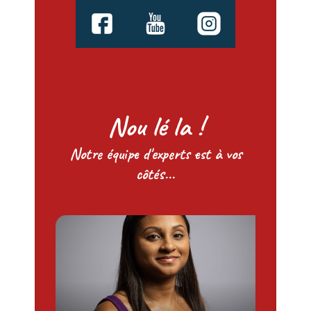
Nou lé la !
Notre équipe d'experts est à vos
côtés...