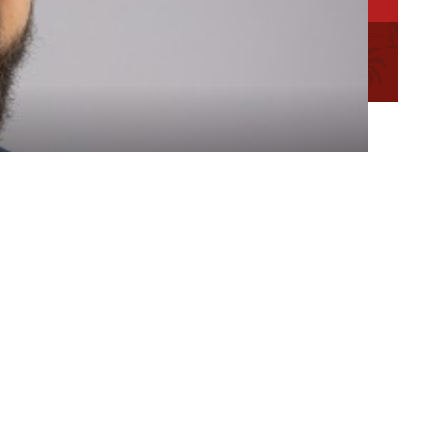
ation des
Mentions
Plan du
Conseillère en séjour
légales
site
Conseiller en séjour
Chargée de Mission Qualité et Labellisation