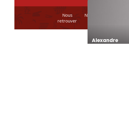
Nous
Nos brochures et
retrouver
plans
Alexandre
Romane