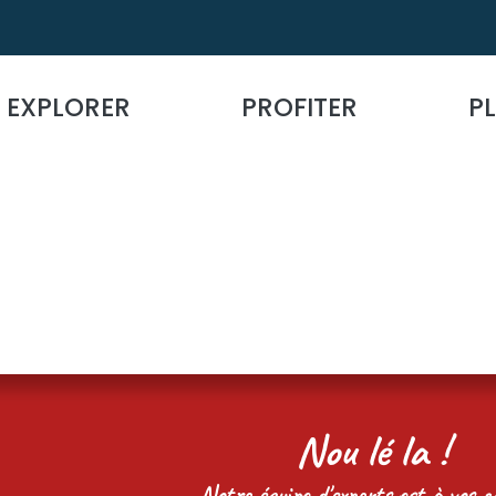
EXPLORER
PROFITER
PL
Nou lé la !
Notre équipe d'experts est à vos cô