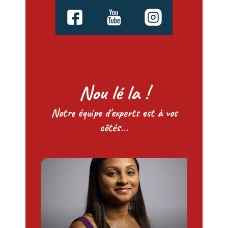
Nou lé la !
Notre équipe d'experts est à vos
côtés...